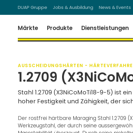
DUAP Gruppe
Jobs & Ausbildung
News & Events
Märkte
Produkte
Dienstleistungen
AUSSCHEIDUNGSHÄRTEN - HÄRTEVERFAHRE
1.2709 (X3NiCoM
Stahl 1.2709 (X3NiCoMoTi18-9-5) ist 
hoher Festigkeit und Zähigkeit, der si
Der rostfrei härtbare Maraging Stahl 1.2709 
Werkzeugstahl, der durch seine aussergewöhn
Massstabilität überzeugt. Durch seine nickelb