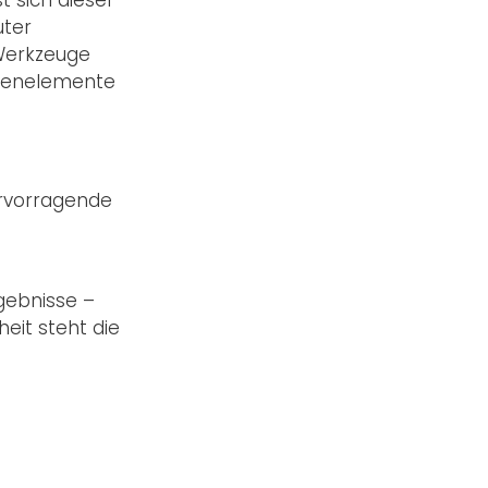
uter
 Werkzeuge
inenelemente
ervorragende
gebnisse –
eit steht die