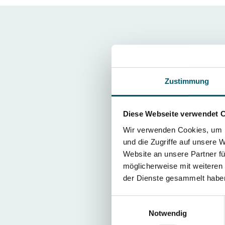
FAQ Maragi
Zustimmung
Welche Vorteile biete
Diese Webseite verwendet 
Stahl 1.2709 (X3NiCoMo
Festigkeit und Zähigkei
Wir verwenden Cookies, um I
Wie hoch ist die erreic
und die Zugriffe auf unsere 
Die erreichbare Randsc
Website an unsere Partner fü
und der Auslagerungsd
möglicherweise mit weiteren
Welche typischen Anwe
der Dienste gesammelt habe
Der Werkstoff eignet s
Einwilligungsauswahl
Kunststoffformen, Um
Notwendig
Bietet DUAP AG auch 