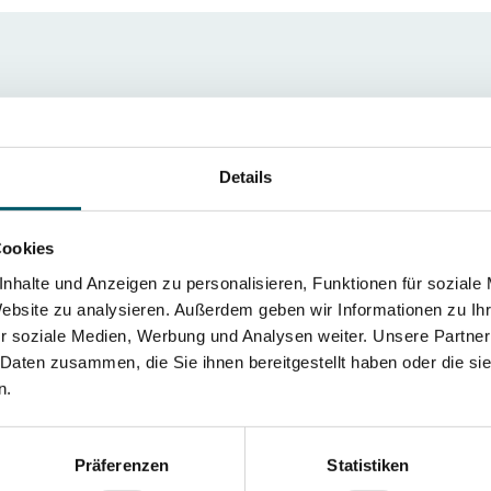
ng Stahl
Details
t das Ausscheidungshärten von 1.2709 (X3NiCoMoTi
Cookies
Ti18-9-5) ist ein martensitaushärtender Werkzeugsta
t, der sich durch geringen Verzug auszeichnet.
nhalte und Anzeigen zu personalisieren, Funktionen für soziale
hbare Härte bei 1.2709 ?
Website zu analysieren. Außerdem geben wir Informationen zu I
hichthärte liegt bei 53 - 58 HRC, abhängig von der
r soziale Medien, Werbung und Analysen weiter. Unsere Partner
auer.
 Daten zusammen, die Sie ihnen bereitgestellt haben oder die s
ndungen gibt es für 1.2709 ?
n.
ich für hochbeanspruchte Werkzeuge und Bauteile w
formwerkzeuge und hochbelastete Maschinenelemen
Präferenzen
Statistiken
Beratung zur optimalen Wärmebehandlung an?