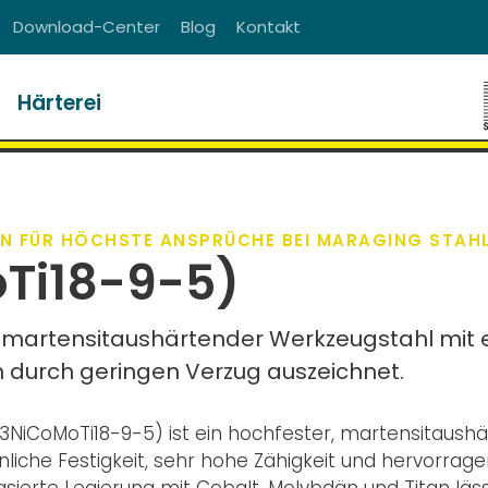
Download-Center
Blog
Kontakt
Härterei
N FÜR HÖCHSTE ANSPRÜCHE BEI MARAGING STAH
oTi18-9-5)
ein martensitaushärtender Werkzeugstahl mit
ch durch geringen Verzug auszeichnet.
(X3NiCoMoTi18-9-5) ist ein hochfester, martensitaush
liche Festigkeit, sehr hohe Zähigkeit und hervorrag
asierte Legierung mit Cobalt, Molybdän und Titan läss