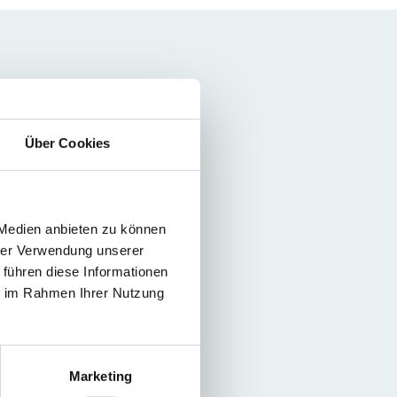
Über Cookies
18-9-5)?
hl mit extrem hoher
 Medien anbieten zu können
hrer Verwendung unserer
 Auslagerungstemperatur
 führen diese Informationen
ie im Rahmen Ihrer Nutzung
ie Druckgussformen,
te.
Marketing