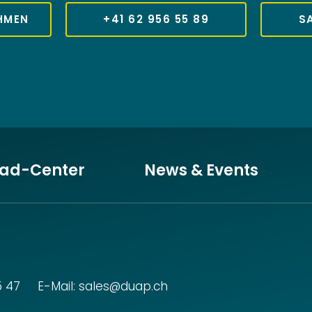
HMEN
+41 62 956 55 89
S
ad-Center
News & Events
5 47
E-Mail:
sales@duap.ch