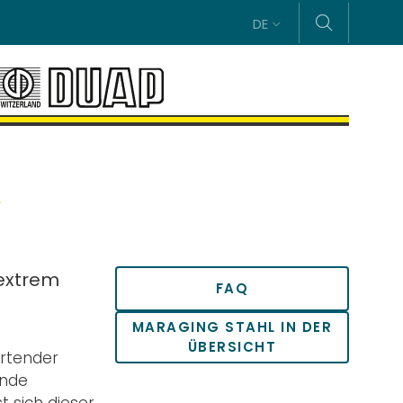
DE
L
 extrem
FAQ
MARAGING STAHL IN DER
ÜBERSICHT
ärtender
ende
t sich dieser