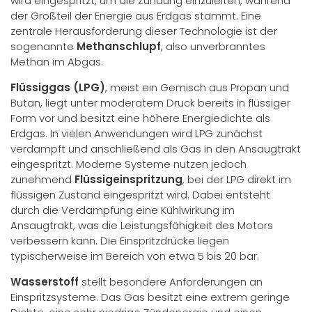
wird eingespritzt, um die Zündung einzuleiten, während
der Großteil der Energie aus Erdgas stammt. Eine
zentrale Herausforderung dieser Technologie ist der
sogenannte
Methanschlupf
, also unverbranntes
Methan im Abgas.
Flüssiggas (LPG)
, meist ein Gemisch aus Propan und
Butan, liegt unter moderatem Druck bereits in flüssiger
Form vor und besitzt eine höhere Energiedichte als
Erdgas. In vielen Anwendungen wird LPG zunächst
verdampft und anschließend als Gas in den Ansaugtrakt
eingespritzt. Moderne Systeme nutzen jedoch
zunehmend
Flüssigeinspritzung
, bei der LPG direkt im
flüssigen Zustand eingespritzt wird. Dabei entsteht
durch die Verdampfung eine Kühlwirkung im
Ansaugtrakt, was die Leistungsfähigkeit des Motors
verbessern kann. Die Einspritzdrücke liegen
typischerweise im Bereich von etwa 5 bis 20 bar.
Wasserstoff
stellt besondere Anforderungen an
Einspritzsysteme. Das Gas besitzt eine extrem geringe