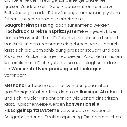
Dichte, eine sehr niedrige Zündenergie und einen
großen Zündbereich. Diese Eigenschaften können zu
Frühzündungen oder Rückzündungen im Ansaugsystem
führen. Einfache Konzepte arbeiten mit
Saugrohreinspritzung
, doch zunehmend werden
Hochdruck-Direkteinspritzsysteme
eingesetzt, bei
denen Wasserstoff mit Drücken von mehreren hundert
bar direkt in den Brennraum eingebracht wird. Dadurch
lässt sich die Gemischbildung präziser steuern und das
Risiko von Rückzündungen reduzieren. Zusätzlich müssen
Materialien und Dichtsysteme so ausgelegt sein, dass
sie
Wasserstoffversprödung und Leckagen
verhindern.
Methanol
unterscheidet sich von den genannten
gasförmigen Kraftstoffen, da es ein
flüssiger Alkohol
ist
und sich in vieler Hinsicht ähnlich wie Benzin einspritzen
lässt. Typischerweise werden
konventionelle
Flüssigeinspritzsysteme
verwendet, entweder als
Saugrohr- oder als Direkteinspritzung. Die erforderlichen
Einspritzdrücke liegen deutlich unter denen moderner