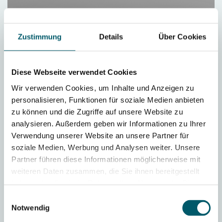
Zustimmung
Details
Über Cookies
Diese Webseite verwendet Cookies
Wir verwenden Cookies, um Inhalte und Anzeigen zu
personalisieren, Funktionen für soziale Medien anbieten
zu können und die Zugriffe auf unsere Website zu
analysieren. Außerdem geben wir Informationen zu Ihrer
Verwendung unserer Website an unsere Partner für
Einspritzsysteme für
soziale Medien, Werbung und Analysen weiter. Unsere
alternative Treibstoffe
Partner führen diese Informationen möglicherweise mit
weiteren Daten zusammen, die Sie ihnen bereitgestellt
haben oder die sie im Rahmen Ihrer Nutzung der Dienste
gesammelt haben.
Gasgemische und reine Gase wie
Einwilligungsauswahl
Notwendig
Wasserstoff
haben grosses