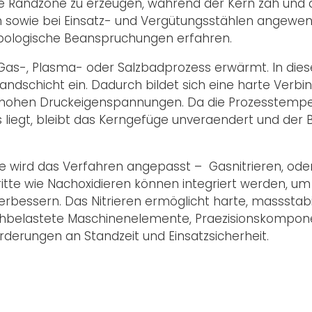
 Randzone zu erzeugen, während der Kern zäh und duk
len sowie bei Einsatz- und Vergütungsstählen angewen
ibologische Beanspruchungen erfahren.
 Gas-, Plasma- oder Salzbadprozess erwärmt. In dies
Randschicht ein. Dadurch bildet sich eine harte Verb
it hohen Druckeigenspannungen. Da die Prozesstemp
iegt, bleibt das Kerngefüge unveraendert und der B
e wird das Verfahren angepasst – Gasnitrieren, ode
ritte wie Nachoxidieren können integriert werden, u
erbessern. Das Nitrieren ermöglicht harte, massstab
ochbelastete Maschinenelemente, Praezisionskompon
rderungen an Standzeit und Einsatzsicherheit.