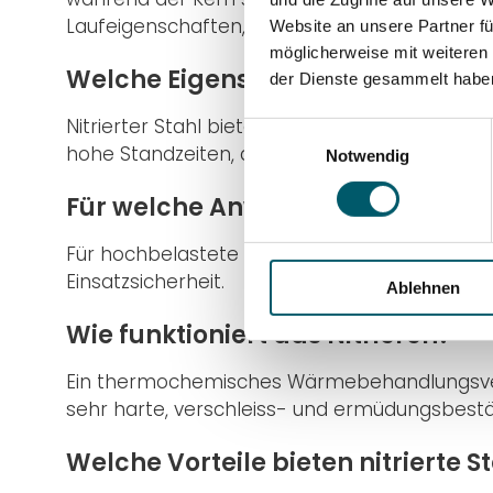
Laufeigenschaften, hohe Massstabilität und 
Website an unsere Partner fü
möglicherweise mit weiteren
Welche Eigenschaften haben nitri
der Dienste gesammelt habe
Nitrierter Stahl bietet dank seiner extrem h
Einwilligungsauswahl
hohe Standzeiten, ausgezeichnete Reib- und 
Notwendig
Für welche Anwendungen werden n
Für hochbelastete Maschinenelemente, Praez
Einsatzsicherheit.
Ablehnen
Wie funktioniert das Nitrieren?
Ein thermochemisches Wärmebehandlungsverfa
sehr harte, verschleiss- und ermüdungsbestä
Welche Vorteile bieten nitrierte