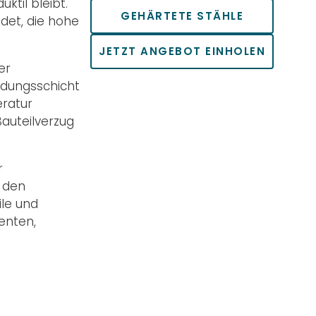
til bleibt.
GEHÄRTETE STÄHLE
det, die hohe
JETZT ANGEBOT EINHOLEN
er
indungsschicht
eratur
auteilverzug
r
m den
ile und
enten,