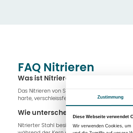
FAQ Nitrieren
Was ist Nitrieren?
Das Nitrieren von Stahl ist ein thermochemis
Zustimmung
harte, verschleissfeste Randschicht zu erzeug
Wie unterscheidet sich nitrierte
Diese Webseite verwendet 
Nitrierter Stahl besitzt durch die eingebrach
Wir verwenden Cookies, um I
während der Kern seine Zähigkeit und Duktilit
und die Zugriffe auf unsere 