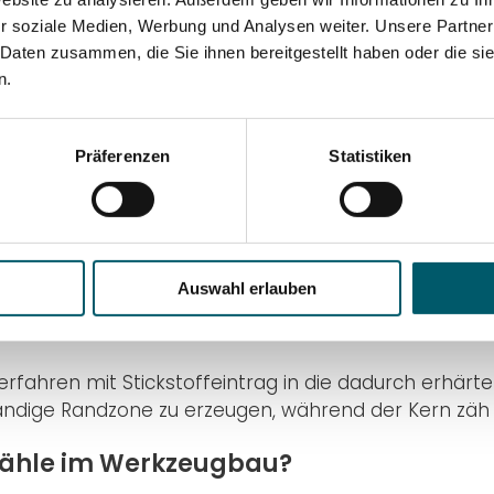
eine erhöhte Oberflächenhärte, ohne dass ein Härten
r soziale Medien, Werbung und Analysen weiter. Unsere Partner
 Daten zusammen, die Sie ihnen bereitgestellt haben oder die s
erte Stähle?
n.
arten, verschleiss- und ermüdungsbeständigen Rands
Gleiteigenschaften sowie maximale Massstabilität.
Präferenzen
Statistiken
itrierte Stähle verwendet?
isionskomponenten, Werkzeuge, Getriebeteile etc. 
Auswahl erlauben
hren mit Stickstoffeintrag in die dadurch erhärten
ndige Randzone zu erzeugen, während der Kern zäh un
 Stähle im Werkzeugbau?