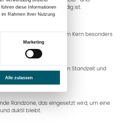
 mit Abschrecken notwendig ist.
 führen diese Informationen
ie im Rahmen Ihrer Nutzung
chicht bei gleichzeitig zähem Kern besonders
Marketing
mit hohen Anforderungen an Standzeit und
Alle zulassen
de Randzone, das eingesetzt wird, um eine
d duktil bleibt.