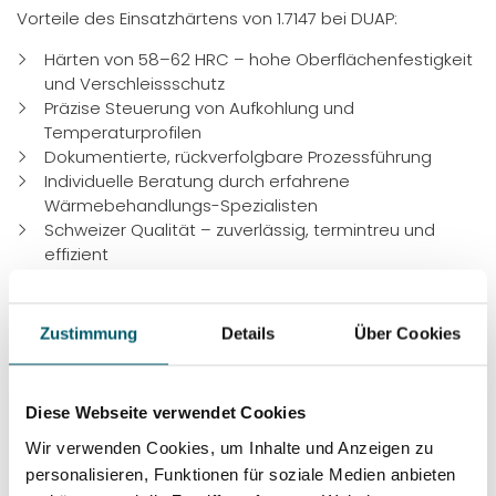
Vorteile des Einsatzhärtens von 1.7147 bei DUAP:
Härten von 58–62 HRC – hohe Oberflächenfestigkeit
und Verschleissschutz
Präzise Steuerung von Aufkohlung und
Temperaturprofilen
Dokumentierte, rückverfolgbare Prozessführung
Individuelle Beratung durch erfahrene
Wärmebehandlungs-Spezialisten
Schweizer Qualität – zuverlässig, termintreu und
effizient
Unsere komplett erneuerten Anlagen von 2024
ermöglichen die exakte Steuerung der
Zustimmung
Details
Über Cookies
Kohlenstoffkonzentration und Einsatzhärtetiefe,
abgestimmt auf Ihre technischen Anforderungen. Die
Bauteile halten so den geforderten Bedingungen stand
Diese Webseite verwendet Cookies
– bei gleichbleibender Masshaltigkeit und exzellenter
Oberflächenqualität.
Wir verwenden Cookies, um Inhalte und Anzeigen zu
personalisieren, Funktionen für soziale Medien anbieten
FAQ