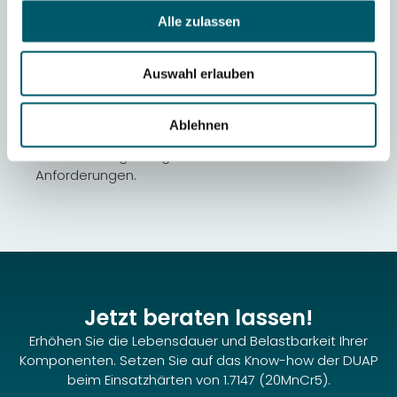
Typisch sind Zahnräder, Wellen,
Alle zulassen
Bolzen,Getriebekomponenten mit hoher Randhärte
und zähem Kern.
Auswahl erlauben
Kann DUAP individuelle
Wärmebehandlungsparameter anpassen?
Ja, DUAP bietet massgeschneiderte Lösungen – von
Ablehnen
der Werkstoffanalyse über Prozesssimulation bis zur
Serienhärtung – abgestimmt auf Ihre technischen
Anforderungen.
Jetzt beraten lassen!
Erhöhen Sie die Lebensdauer und Belastbarkeit Ihrer
Komponenten. Setzen Sie auf das Know-how der DUAP
beim Einsatzhärten von 1.7147 (20MnCr5).