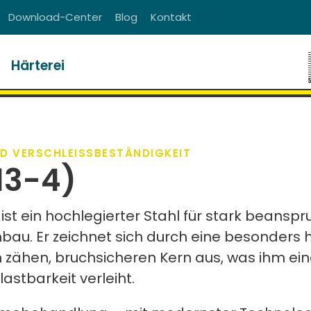
Download-Center
Blog
Kontakt
Härterei
ND VERSCHLEISSBESTÄNDIGKEIT
13-4)
 ist ein hochlegierter Stahl für stark beansp
au. Er zeichnet sich durch eine besonders h
 zähen, bruchsicheren Kern aus, was ihm ein
astbarkeit verleiht.