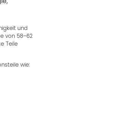
ie,
higkeit und
rte von 58–62
e Teile
nsteile wie: