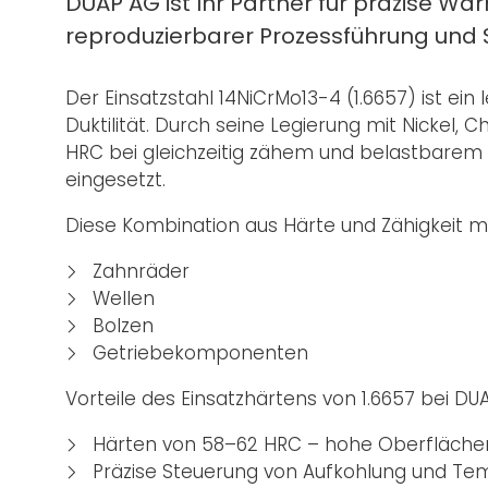
DUAP AG ist Ihr Partner für präzise 
reproduzierbarer Prozessführung und 
Der Einsatzstahl 14NiCrMo13-4 (1.6657) ist ein 
Duktilität. Durch seine Legierung mit Nickel
HRC bei gleichzeitig zähem und belastbarem K
eingesetzt.
Diese Kombination aus Härte und Zähigkeit mac
Zahnräder
Wellen
Bolzen
Getriebekomponenten
Vorteile des Einsatzhärtens von 1.6657 bei DUA
Härten von 58–62 HRC – hohe Oberflächenf
Präzise Steuerung von Aufkohlung und Te