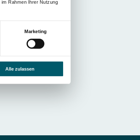
ie im Rahmen Ihrer Nutzung
?
Duktilität bei gleichzeitig
Marketing
?
ischen 58 und 62 HRC.
andhärte und zähem Kern.
Alle zulassen
er Prozesssimulation bis