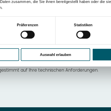
zhärten
 Daten zusammen, die Sie ihnen bereitgestellt haben oder die s
n.
n 1.6657 (14NiCrMo13-4) gegenüber anderen Stählen
657 (14NiCrMo13-4) liegt in seiner hohen Zähigkeit und 
Präferenzen
Statistiken
it,
m Einsatzhärten von 14NiCrMo13-4 erreicht werden
fe und Prozessführung liegt die erreichbare Härte zw
n eignet sich 14NiCrMo13-4 besonders gut?
r, Wellen, Bolzen,Getriebekomponenten mit hoher R
Auswahl erlauben
lle Wärmebehandlungsparameter anpassen?
schneiderte Lösungen – von der Werkstoffanalyse üb
gestimmt auf Ihre technischen Anforderungen.