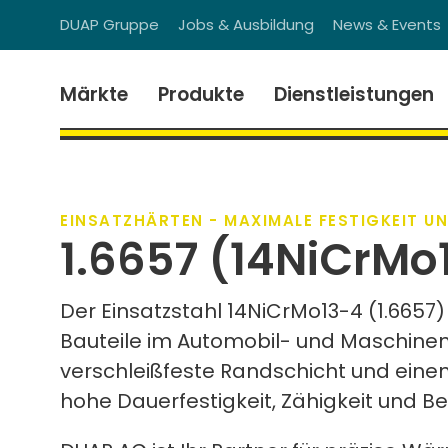
DUAP Gruppe
Jobs & Ausbildung
News & Events
Märkte
Produkte
Dienstleistungen
EINSATZHÄRTEN - MAXIMALE FESTIGKEIT U
1.6657 (14NiCrMo
Der Einsatzstahl 14NiCrMo13-4 (1.6657)
Bauteile im Automobil- und Maschinenb
verschleißfeste Randschicht und einen
hohe Dauerfestigkeit, Zähigkeit und Bel