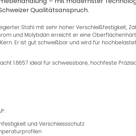
Wärmebehandlung – mit modernster Technolog
Schweizer Qualitätsanspruch.
legierter Stahl mit sehr hoher Verschleißfestigkeit, Zä
, Chrom und Molybdän erreicht er eine Oberflächenhä
ern. Er ist gut schweißbar und wird für hochbelastet
ht 1.6657 ideal für schweissbare, hochfeste Präzisio
P:
estigkeit und Verschleissschutz
mperaturprofilen