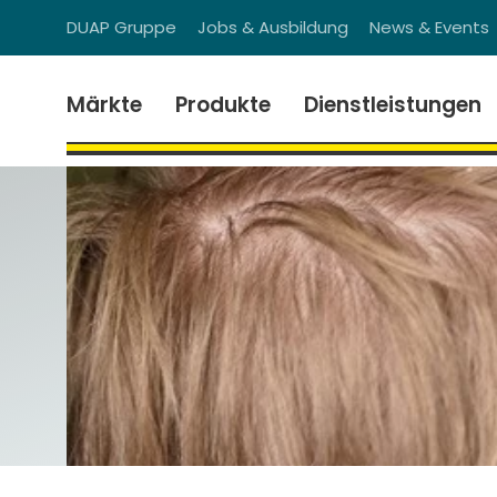
DUAP Gruppe
Jobs & Ausbildung
News & Events
Märkte
Produkte
Dienstleistungen
Als Unterhaltsmechaniker/in übernehm
Reparatur unserer Maschinen, Anlage
unseres Unternehmens sicher, entwicke
Fähigkeiten in ein starkes Team ein.