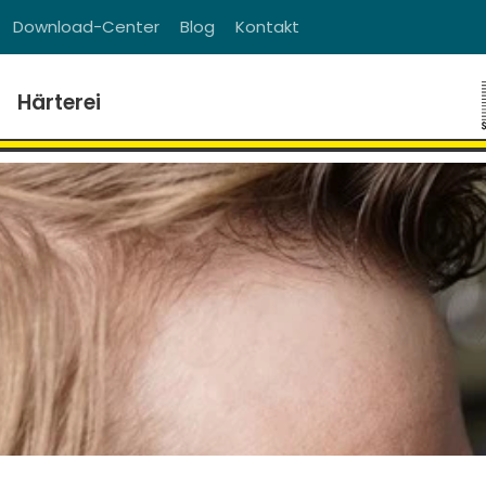
Download-Center
Blog
Kontakt
Härterei
en Sie Verantwortung für die Instandhaltun
n und Gebäude. Stellen Sie den Gesamtunte
ln Sie stetige Verbesserungen und bringen 