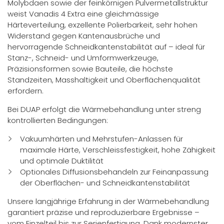
Molybdaen sowie der feinkörnigen Pulvermetallstruktur
weist Vanadis 4 Extra eine gleichmässige
Härteverteilung, exzellente Polierbarkeit, sehr hohen
Widerstand gegen Kantenausbrüche und
hervorragende Schneidkantenstabilität auf – ideal für
Stanz-, Schneid- und Umformwerkzeuge,
Präzisionsformen sowie Bauteile, die höchste
Standzeiten, Masshaltigkeit und Oberflächenqualität
erfordern.
Bei DUAP erfolgt die Wärmebehandlung unter streng
kontrollierten Bedingungen:
Vakuumhärten und Mehrstufen-Anlassen für
maximale Härte, Verschleissfestigkeit, hohe Zähigkeit
und optimale Duktilität
Optionales Diffusionsbehandeln zur Feinanpassung
der Oberflächen- und Schneidkantenstabilität
Unsere langjährige Erfahrung in der Wärmebehandlung
garantiert präzise und reproduzierbare Ergebnisse –
vom Einzelteil bis zur Serienfertigung. Dank modernster