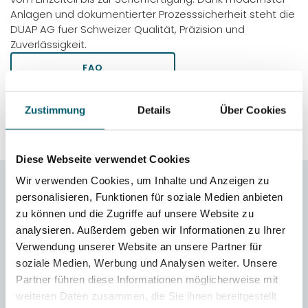
Anlagen und dokumentierter Prozesssicherheit steht die
DUAP AG fuer Schweizer Qualität, Präzision und
Zuverlässigkeit.
FAQ
PULVERMETALLURGISCHE
STÄHLE IN DER ÜBERSICHT
Zustimmung
Details
Über Cookies
Diese Webseite verwendet Cookies
Wir verwenden Cookies, um Inhalte und Anzeigen zu
personalisieren, Funktionen für soziale Medien anbieten
FAQ Pulvermetallurgische Stähle
zu können und die Zugriffe auf unsere Website zu
analysieren. Außerdem geben wir Informationen zu Ihrer
Welche Vorteile bietet das Vakuumhärten von
Verwendung unserer Website an unsere Partner für
Vanadis 4 Extra?
soziale Medien, Werbung und Analysen weiter. Unsere
Vanadis 4 Extra SuperClean ist ein Werkzeugstahl,
Partner führen diese Informationen möglicherweise mit
der hohe Verschleissfestigkeit mit einer sehr guten
weiteren Daten zusammen, die Sie ihnen bereitgestellt
Duktilität und einem sehr hohen Widerstand gegen