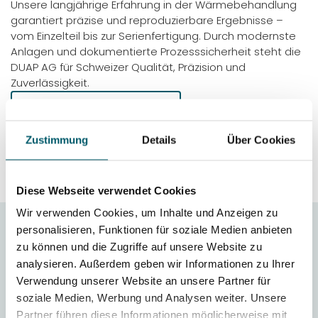
Unsere langjährige Erfahrung in der Wärmebehandlung
garantiert präzise und reproduzierbare Ergebnisse –
vom Einzelteil bis zur Serienfertigung. Durch modernste
Anlagen und dokumentierte Prozesssicherheit steht die
DUAP AG für Schweizer Qualität, Präzision und
Zuverlässigkeit.
FAQ
VERGÜTUNGSSTAHL IN DER
Zustimmung
Details
Über Cookies
ÜBERSICHT
Diese Webseite verwendet Cookies
Wir verwenden Cookies, um Inhalte und Anzeigen zu
personalisieren, Funktionen für soziale Medien anbieten
zu können und die Zugriffe auf unsere Website zu
FAQ Vergütungsstahl
analysieren. Außerdem geben wir Informationen zu Ihrer
Verwendung unserer Website an unsere Partner für
Was ist Vergütungsstahl 1.7225 (42C rMo4)?
soziale Medien, Werbung und Analysen weiter. Unsere
Der Vergütungsstahl 1.7225 (42CrMo4) zeichnet sich
durch eine hohe Festigkeit, gute Zähigkeit und
Partner führen diese Informationen möglicherweise mit