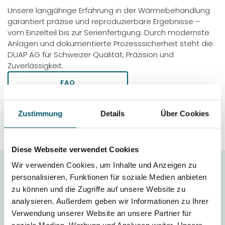
Unsere langjährige Erfahrung in der Wärmebehandlung
garantiert präzise und reproduzierbare Ergebnisse –
vom Einzelteil bis zur Serienfertigung. Durch modernste
Anlagen und dokumentierte Prozesssicherheit steht die
DUAP AG für Schweizer Qualität, Präzision und
Zuverlässigkeit.
FAQ
MARAGING STAHL IN DER
ÜBERSICHT
Zustimmung
Details
Über Cookies
Diese Webseite verwendet Cookies
Wir verwenden Cookies, um Inhalte und Anzeigen zu
personalisieren, Funktionen für soziale Medien anbieten
FAQ Maraging Stahl
zu können und die Zugriffe auf unsere Website zu
analysieren. Außerdem geben wir Informationen zu Ihrer
Welche Vorteile bietet das
Verwendung unserer Website an unsere Partner für
Ausscheidungshärten von 1.4542