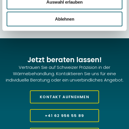
von der Werkstoffauswahl bis zur optimalen
Auswahl erlauben
Härtetiefe – um bestmögliche Ergebnisse für Ihre
Anwendung zu erzielen.
Ablehnen
Jetzt beraten lassen!
Vertrauen Sie auf Schweizer Präzision in der
Wärmebehandlung. Kontaktieren Sie uns für eine
individuelle Beratung oder ein unverbindliches Angebot.
KONTAKT AUFNEHMEN
+41 62 956 55 89